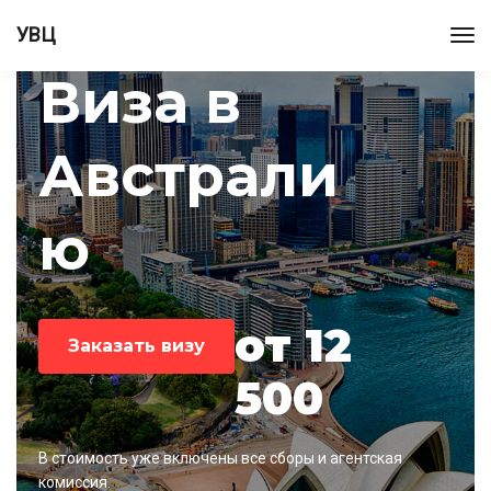
УВЦ
Виза в
Австрали
ю
от 12
Заказать визу
500
В стоимость уже включены все сборы и агентская
комиссия.