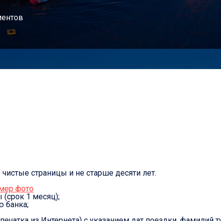
ментов
чистые страницы и не старше десяти лет.
мер фото
 (срок 1 месяц);
 банка;
ечатка из Интернета) с указанием дат поездки, фамилий ту