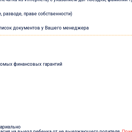
 разводе, праве собственности)
список документов у Вашего менеджера
омых финансовых гарантий
тариально
ласия на выезд ребенка от не выезжающего родителя.
При