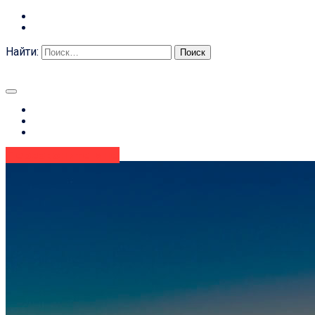
Новости и статьи
Контакты
Найти:
8 (995) 339 65 35
contact@travel.matrix-n.ru
УВЦ
Визы
Загранпаспорта
Авиабилеты
Перезвоните мне